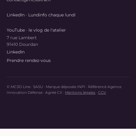
LinkedIn · Lundinfo chaque lundi
YouTube · le vlog de l'atelier
7 rue Lambert
91410 Dourdan
LinkedIn
Prendre rendez-vous
© MC3D Line · SASU · Marque déposée INPI · Référencé Agence
Innovation Défense · Agréé CII ·
Mentions légales
·
CGV