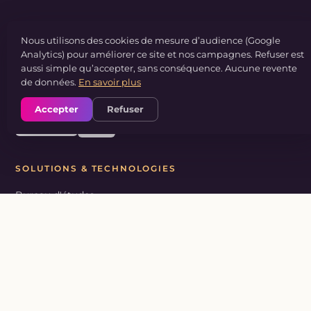
MC3D LINE
Nous utilisons des cookies de mesure d’audience (Google
Bureau d'études mécanique équipé de ses propres
Analytics) pour améliorer ce site et nos campagnes. Refuser est
aussi simple qu’accepter, sans conséquence. Aucune revente
moyens de production. Impression 3D industrielle et
de données.
En savoir plus
usinage CNC à Dourdan, Essonne.
Accepter
Refuser
SOLUTIONS & TECHNOLOGIES
Bureau d'études
Prototypage rapide
Petites séries
Optimisation industrielle
SLS
MJF