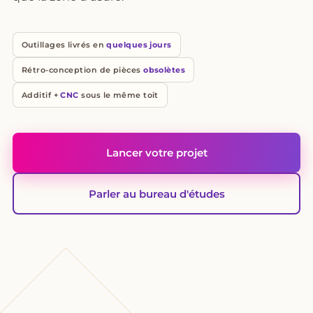
Outillages livrés en
quelques jours
Rétro-conception de pièces
obsolètes
Additif +
CNC
sous le même toit
Lancer votre projet
Parler au bureau d'études