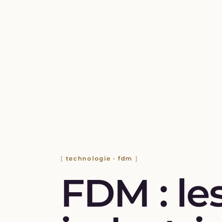
technologie · fdm
FDM : le