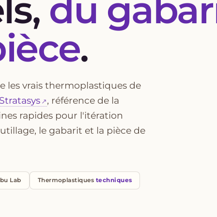
ls,
du gabari
pièce
.
e les vrais thermoplastiques de
Stratasys
, référence de la
ines rapides pour l'itération
illage, le gabarit et la pièce de
mbu Lab
Thermoplastiques
techniques