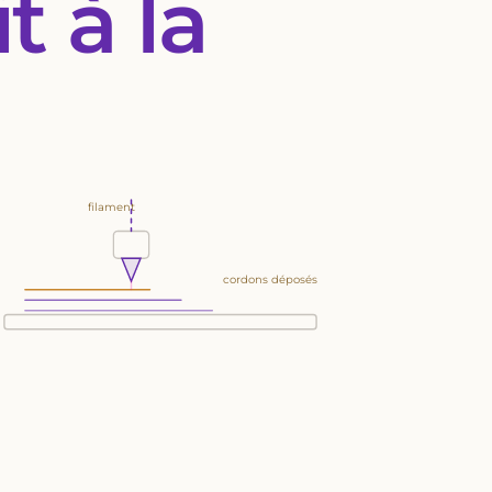
t à la
filament
cordons déposés